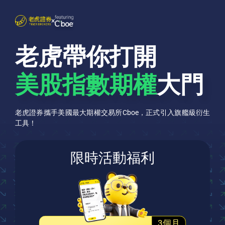
×
老虎帶你打開
美股指數期權
大門
老虎證券攜手美國最大期權交易所Cboe，正式引入旗艦級衍生
工具！
限時活動福利
3個月