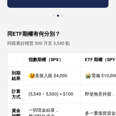
同ETF期權有何分別？
同樣看好標普 500 升至 5,540 點
指數期權（SPX）
ETF 期權（SP
到期
直接入賬 $4,000
需備 $10,00
結果
計算
(5,540 − 5,500) × $100
即使無意持貨，
方式
一切現金結算，
資金
多一重接貨資金